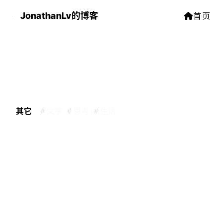
JonathanLv的博客
首页
其它
文字
思考
生活
周记
字数
100
阅读时长
≈
1
分钟
2026-4-18
2026-4-18