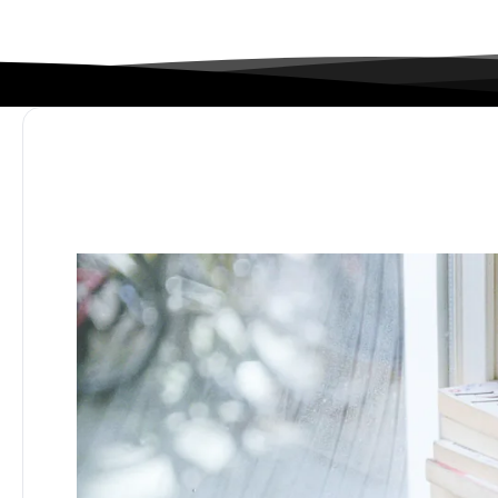
时间飞快~这礼拜又快过完了，这周我制定了一项考
2024》的游戏，也是很巧合，赶上了打折周。准备