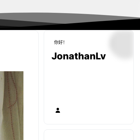
你好！
飞行模拟
JonathanLv
🎉
欢迎客官来访
🎉  留言最好挂下
梯子